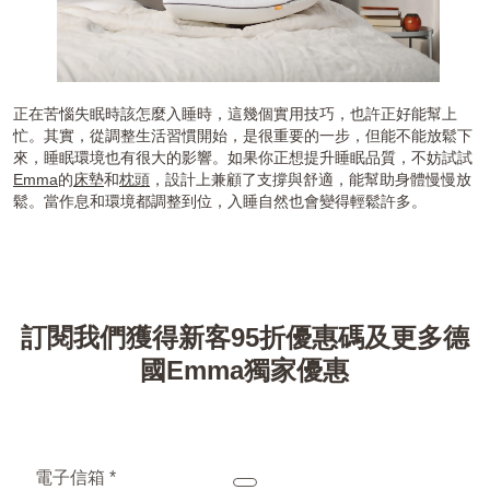
正在苦惱失眠時該怎麼入睡時，這幾個實用技巧，也許正好能幫上
忙。其實，從調整生活習慣開始，是很重要的一步，但能不能放鬆下
來，睡眠環境也有很大的影響。如果你正想提升睡眠品質，不妨試試
Emma
的
床墊
和
枕頭
，設計上兼顧了支撐與舒適，能幫助身體慢慢放
鬆。當作息和環境都調整到位，入睡自然也會變得輕鬆許多。
訂閱我們獲得新客95折優惠碼及更多德
國Emma獨家優惠
電子信箱 *