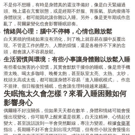
不是你不想睡，有時是身體真的還沒準備好，像是白天緊繃過
頭、晚上還在亢奮狀態，或是經期不舒服、胃脹氣、肌肉痠痛等
身體狀況，都可能因此讓你難以入睡。另外，像是更年期或作息
亂了，荷爾蒙變化也會影響睡眠節奏。
情緒與心理：腦中不停轉，心情也難放鬆
白天累積的情緒如果沒有消化，到了晚上就容易在腦中反覆出
現。不管是工作的壓力、人際的煩惱，還是各種停不下來的念
頭，都會讓人不容易放鬆。
生活習慣與環境：有些小事讓身體難以放鬆入睡
有些看似無害的小習慣，其實會默默干擾你的睡眠，像是滑手機
滑太晚、喝太多咖啡、晚餐太飽，甚至臥室太亮、太熱、太吵，
枕頭太高或太低，都可能讓身體不容易「進入睡眠模式」。作息
不規律、假日報復性補眠，也會讓生理時鐘越來越亂。
失眠拖太久會怎樣？來看入睡困難如何
影響身心
偶爾睡不好沒關係，但如果天天都在數羊，身體和情緒可能會慢
慢出現變化，你可能早上醒來還是很累，白天沒精神、心情起伏
變大，甚至說話說到一半會突然斷線，專注力變差。根據
食藥署
指出，長期睡不好不會立刻出現大問題，但有些小狀況會慢慢出