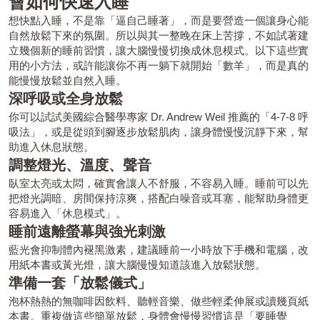
會如何快速入睡
想快點入睡，不是靠「逼自己睡著」，而是要營造一個讓身心能
自然放鬆下來的氛圍。所以與其一整晚在床上苦撐，不如試著建
立幾個新的睡前習慣，讓大腦慢慢切換成休息模式。以下這些實
用的小方法，或許能讓你不再一躺下就開始「數羊」，而是真的
能慢慢放鬆並自然入睡。
深呼吸或全身放鬆
你可以試試美國綜合醫學專家 Dr. Andrew Weil 推薦的「4-7-8 呼
吸法」，或是從頭到腳逐步放鬆肌肉，讓身體慢慢沉靜下來，幫
助進入休息狀態。
調整燈光、溫度、聲音
臥室太亮或太悶，確實會讓人不舒服，不容易入睡。睡前可以先
把燈光調暗、房間保持涼爽，搭配白噪音或耳塞，能幫助身體更
容易進入「休息模式」。
睡前遠離螢幕與強光刺激
藍光會抑制體內褪黑激素，建議睡前一小時放下手機和電腦，改
用紙本書或黃光燈，讓大腦慢慢知道該進入放鬆狀態。
準備一套「放鬆儀式」
泡杯熱熱的無咖啡因飲料、聽輕音樂、做些輕柔伸展或讀幾頁紙
本書。重複做這些簡單放鬆，身體會慢慢習慣這是「要睡覺