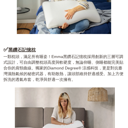
✅
黑鑽石記憶枕
一顆枕頭，滿足所有睡姿！Emma黑鑽石記憶枕採用創新的三層可調
式設計，可自由調整枕頭高度與軟硬度，無論仰睡、側睡都能完美貼
合你的肩頸曲線。獨家的Diamond Degree® 涼感科技，更是對抗臺
灣濕熱氣候的秘密武器，有助散熱，讓頭部維持舒適感受。加上方便
拆洗的透氣布套，乾淨與舒適一次擁有。