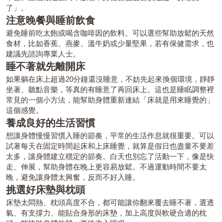
了」。
注意晚餐與睡前飲食
避免睡前吃太飽或喝含咖啡因的飲料。可以選些幫助放鬆的天然
食材，比如香蕉、燕麥、溫牛奶或少量堅果，若有保健需求，也
建議先諮詢專業人士。
睡不著就先離開床
如果躺在床上超過20分鐘還沒睡意，不妨先起來換個環境，靜靜
坐著、聽點音樂，等真的有睡意了再回床上。這也是睡眠調整裡
常見的一個小方法，能幫助身體重新連結「床就是用來睡覺的」
這個感覺。
養成良好的生活習慣
想讓身體慢慢習慣入睡的節奏，平常的生活作息就很重要。可以
試著每天在固定時間起床和上床睡覺，就算是假日也盡量不要差
太多，讓身體建立穩定的節奏。白天也別忘了活動一下，像是快
走、伸展，幫助身體在晚上更容易放鬆。不過運動時間不要太
晚，避免讓身體太興奮，反而不好入睡。
挑選好床墊與枕頭
床墊太悶熱、枕頭高度不合，都可能讓你翻來覆去睡不著，選透
氣、有支撐力、能貼合身形的床墊，加上高度與軟硬合適的枕