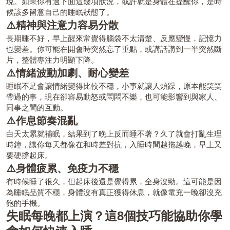
現。如果你有過下面這幾項狀況，或許就是身體在提醒你，是時
候該多留意自己的睡眠狀態了。
⚠️精神與注意力容易分散
長期睡不好，早上醒來常覺得腦袋不太清楚、反應變慢，記憶力
也變差。你可能在開會時突然忘了重點，或講話講到一半突然斷
片，整體專注力明顯下降。
⚠️情緒波動加劇、耐心變差
睡眠不足會讓情緒變得比較不穩，小事就讓人煩躁，原本能笑笑
帶過的事，現在卻容易動怒或悶悶不樂，也可能影響到與家人、
同事之間的互動。
⚠️作息節奏混亂
白天太累就補眠，結果到了晚上反而睡不著？久了就會打亂生理
時鐘，讓你每天都像在和時差對抗，入睡時間越拖越晚，早上又
要硬撐起床。
⚠️身體疲累、免疫力不穩
有時候睡了很久，但起床後還是覺得累，全身沒勁。這可能是因
為睡眠品質不穩，身體沒有真正獲得休息，就像電充一晚卻沒充
飽的手機。
失眠每晚都上演？這8個技巧能協助你學