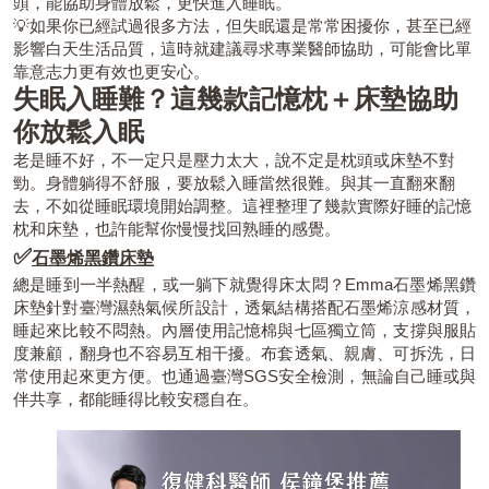
頭，能協助身體放鬆，更快進入睡眠。
💡如果你已經試過很多方法，但失眠還是常常困擾你，甚至已經
影響白天生活品質，這時就建議尋求專業醫師協助，可能會比單
靠意志力更有效也更安心。
失眠入睡難？這幾款記憶枕＋床墊協助
你放鬆入眠
老是睡不好，不一定只是壓力太大，說不定是枕頭或床墊不對
勁。身體躺得不舒服，要放鬆入睡當然很難。與其一直翻來翻
去，不如從睡眠環境開始調整。這裡整理了幾款實際好睡的記憶
枕和床墊，也許能幫你慢慢找回熟睡的感覺。
✅
石墨烯黑鑽床墊
總是睡到一半熱醒，或一躺下就覺得床太悶？Emma石墨烯黑鑽
床墊針對臺灣濕熱氣候所設計，透氣結構搭配石墨烯涼感材質，
睡起來比較不悶熱。內層使用記憶棉與七區獨立筒，支撐與服貼
度兼顧，翻身也不容易互相干擾。布套透氣、親膚、可拆洗，日
常使用起來更方便。也通過臺灣SGS安全檢測，無論自己睡或與
伴共享，都能睡得比較安穩自在。