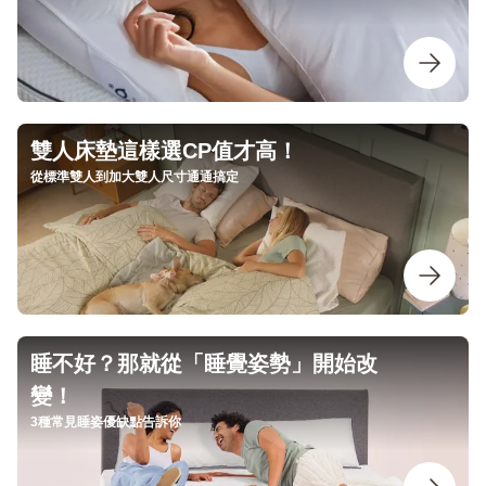
雙人床墊這樣選CP值才高！
從標準雙人到加大雙人尺寸通通搞定
睡不好？那就從「睡覺姿勢」開始改
變！
3種常見睡姿優缺點告訴你