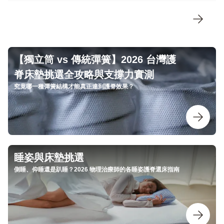
【獨立筒 vs 傳統彈簧】2026 台灣護
脊床墊挑選全攻略與支撐力實測
究竟哪一種彈簧結構才能真正達到護脊效果？
睡姿與床墊挑選
側睡、仰睡還是趴睡？2026 物理治療師的各睡姿護脊選床指南