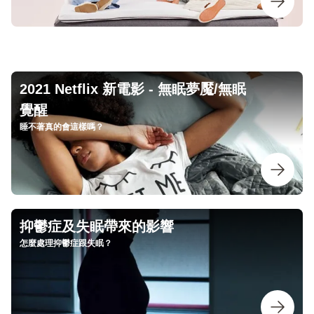
2021 Netflix 新電影 - 無眠夢魘/無眠
覺醒
睡不著真的會這樣嗎？
抑鬱症及失眠帶來的影響
怎麼處理抑鬱症跟失眠？