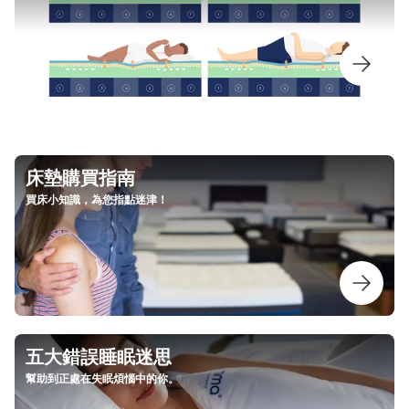
床墊購買指南
買床小知識，為您指點迷津！
五大錯誤睡眠迷思
幫助到正處在失眠煩惱中的你。