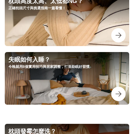
枕頭高度太高、太低都NG？
正確枕頭尺寸與挑選指南一篇看懂！
失眠如何入睡？
今晚就用8個實用技巧與居家調整，打造助眠好習慣
枕頭發霉怎麼洗？