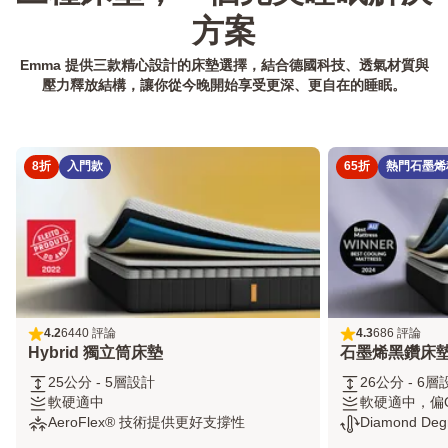
筒
經
床
方案
典
墊
記
¹
Emma 提供三款精心設計的床墊選擇，結合德國科技、透氣材質與
憶
壓力釋放結構，讓你從今晚開始享受更深、更自在的睡眠。
枕
床
墊
保
8折
入門款
65折
熱門石墨烯
潔
墊
4.2
6440 評論
4.3
686 評論
4.2
4.3
Hybrid 獨立筒床墊
石墨烯黑鑽床
out
out
of
of
25
26
25公分 - 5層設計
26公分 - 6層
5
5
公
軟
公
軟
軟硬適中
軟硬適中，偏
stars
stars
分
硬
AeroFlex®
分
硬
Diamond
AeroFlex® 技術提供更好支撐性
Diamond D
6440
686
-
適
技
-
適
Degree®