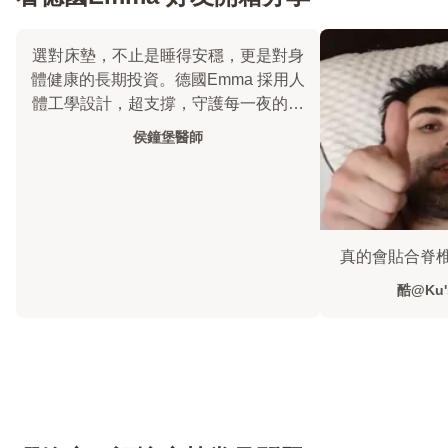
選對床墊，不止是睡得安穩，更是對身
體健康的長期投資。德國Emma 採用人
體工學設計，超支撐，守護每一夜的健
康好眠！
侯鐘堡醫師
真的會貼合脊椎
酷@Ku'