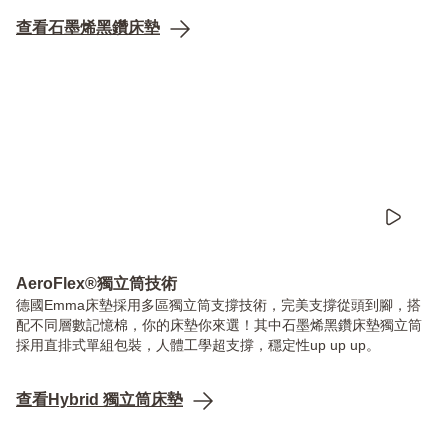
查看石墨烯黑鑽床墊
AeroFlex®獨立筒技術
德國Emma床墊採用多區獨立筒支撐技術，完美支撐從頭到腳，搭
配不同層數記憶棉，你的床墊你來選！其中石墨烯黑鑽床墊獨立筒
採用直排式單組包裝，人體工學超支撐，穩定性up up up。
查看Hybrid 獨立筒床墊