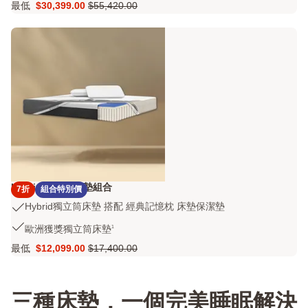
空
石
最低
$30,399.00
$55,420.00
重
Price
原
級
墨
力
$30,399.00
價
睡
烯
床
$55,420.00
感，
記
墊
奢
憶
搭
華
枕
配
體
床
石
驗
墊
墨
保
烯
潔
黑
墊
鑽
記
憶
枕
Hybrid 獨立筒床墊組合
7折
組合特別價
床
Hybrid
Hybrid獨立筒床墊 搭配 經典記憶枕 床墊保潔墊
墊
獨
歐
保
1
歐洲獲獎獨立筒床墊
立
洲
潔
筒
最低
$12,099.00
$17,400.00
獲
Price
原
墊
床
獎
$12,099.00
價
墊
獨
$17,400.00
搭
立
三種床墊，一個完美睡眠解決
配