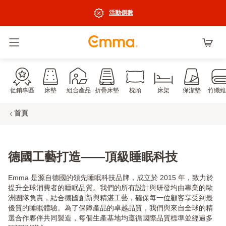
活動倒數
切換選單
促銷專區
床墊
組合產品
折疊床墊
枕頭
床架
保潔墊
竹纖維
首頁
德國工藝打造——頂級睡眠科技
Emma 是源自德國的領先睡眠科技品牌，成立於 2015 年，致力於
提升全球消費者的睡眠品質。我們的所有設計與研發均由專業的歐
洲團隊負責，結合德國創新與精湛工藝，確保每一位顧客享受到最
優質的睡眠體驗。為了保障產品的卓越品質，我們與來自全球的精
選合作夥伴共同製造，每個生產基地均遵循國際品質標準並經過多