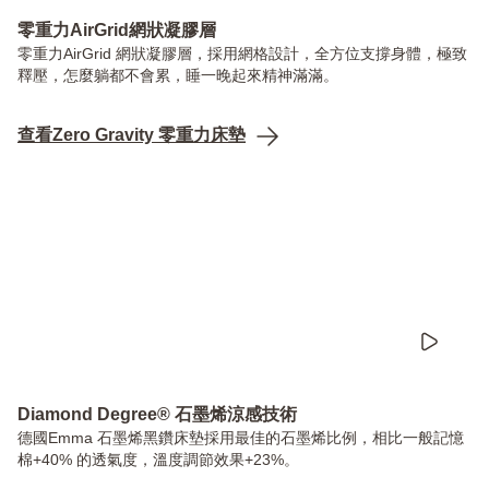
零重力AirGrid網狀凝膠層
零重力AirGrid 網狀凝膠層，採用網格設計，全方位支撐身體，極致
釋壓，怎麼躺都不會累，睡一晚起來精神滿滿。
查看Zero Gravity 零重力床墊
Diamond Degree® 石墨烯涼感技術
德國Emma 石墨烯黑鑽床墊採用最佳的石墨烯比例，相比一般記憶
棉+40% 的透氣度，溫度調節效果+23%。