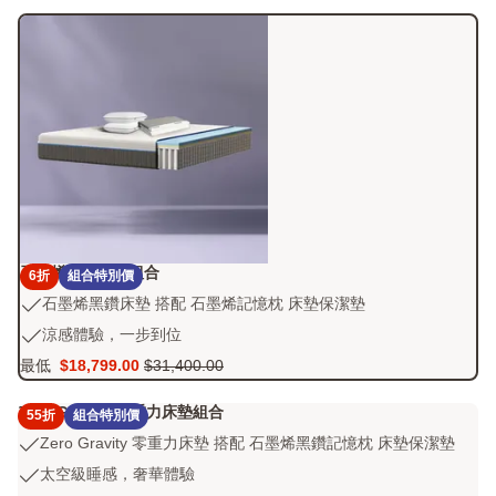
石墨烯黑鑽床墊組合
6折
組合特別價
石
石墨烯黑鑽床墊 搭配 石墨烯記憶枕 床墊保潔墊
墨
涼
涼感體驗，一步到位
烯
感
最低
$18,799.00
$31,400.00
黑
Price
原
體
鑽
$18,799.00
價
驗，
Zero Gravity 零重力床墊組合
床
55折
組合特別價
$31,400.00
一
墊
Zero
Zero Gravity 零重力床墊 搭配 石墨烯黑鑽記憶枕 床墊保潔墊
步
搭
Gravity
到
太
太空級睡感，奢華體驗
配
零
位