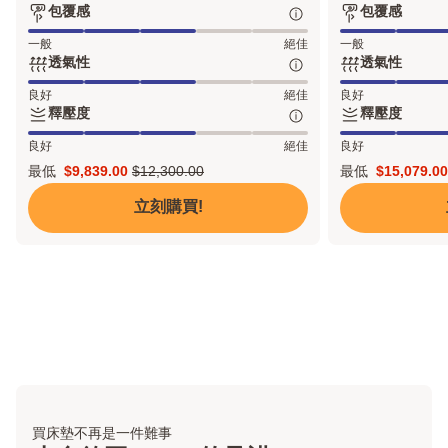
包覆感
包覆感
評
評
5
中
術
6
中，
石
論
論
層
提
層
偏
墨
包
包
一般
絕佳
一般
設
供
設
Q
烯
覆
覆
透氣性
透氣性
計
更
計
涼
感:
感:
透
透
好
感
良好
絕佳
良好
絕
絕
氣
氣
支
技
釋壓度
釋壓度
佳,
佳,
性:
性:
撐
術
5
5
釋
釋
良好
絕佳
良好
絕
絕
性
中
中
壓
壓
佳,
佳,
最低
$9,839.00
$12,300.00
最低
$15,079.00
的
的
度:
度:
Price
原
Price
5
5
3
5
絕
絕
$9,839.00
價
$15,079.00
立刻購買!
中
中
佳,
佳,
$12,300.00
的
的
5
5
3
4
中
中
的
的
3
4
買床墊不再是一件難事