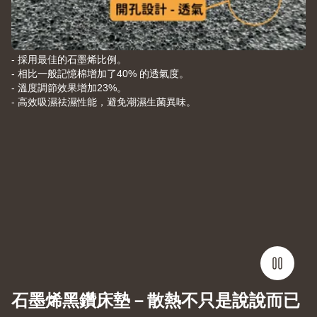
- 採用最佳的石墨烯比例。
- 相比一般記憶棉增加了40% 的透氣度。
- 溫度調節效果增加23%。
- 高效吸濕祛濕性能，避免潮濕生菌異味。
石墨烯黑鑽床墊－散熱不只是說說而已