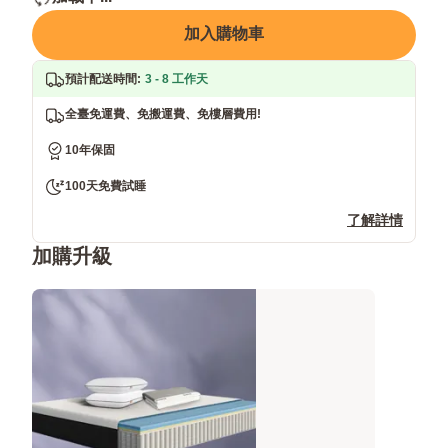
溫
度
加入購物車
效
果
預計配送時間
:
3 - 8 工作天
增
加
全臺免運費、免搬運費、免樓層費用!
23%
10年保固
100天免費試睡
了解詳情
加購升級