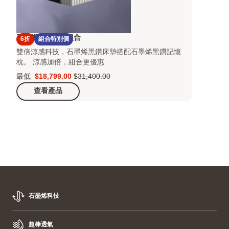
石墨烯黑鑽床墊組合
6折
組合特別價
雙倍涼感科技，石墨烯黑鑽床墊搭配石墨烯黑鑽記憶
枕。 涼感加倍，組合更優惠
最低
$18,799.00
$31,400.00
Price
原
查看產品
$18,799.00
價
$31,400.00
石墨烯科技
超棒透氣