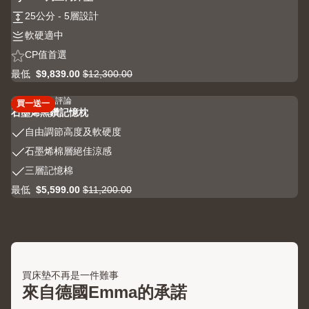
out
25
25公分 - 5層設計
of
公
5
軟
軟硬適中
分
stars
硬
CP
CP值首選
-
6443
適
值
5
評
最低
$9,839.00
$12,300.00
中
Price
原
首
層
論
$9,839.00
價
選
設
4.3
2666 評論
買一送一
4.3
$12,300.00
計
石墨烯黑鑽記憶枕
out
自
自由調節高度及軟硬度
of
由
5
石
石墨烯棉層絕佳涼感
調
stars
墨
三
三層記憶棉
節
2666
烯
層
高
評
最低
$5,599.00
$11,200.00
棉
Price
原
記
度
論
層
$5,599.00
價
憶
及
絕
$11,200.00
棉
軟
佳
硬
涼
度
感
買床墊不再是一件難事
來自德國Emma的承諾