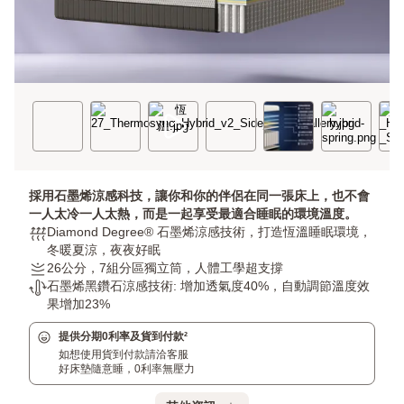
採用石墨烯涼感科技，讓你和你的伴侶在同一張床上，也不會
一人太冷一人太熱，而是一起享受最適合睡眠的環境溫度。
透
Diamond Degree® 石墨烯涼感技術，打造恆溫睡眠環境，
氣
冬暖夏涼，夜夜好眠
性:
釋
26公分，7組分區獨立筒，人體工學超支撐
Diamond
壓
Diamond
石墨烯黑鑽石涼感技術: 增加透氣度40%，自動調節溫度效
Degree®
度:
Degree®
果增加23%
石
26
石
提供分期0利率及貨到付款²
墨
公
墨
如想使用貨到付款請洽客服
烯
分，
烯
好床墊隨意睡，0利率無壓力
涼
7
涼
感
組
感