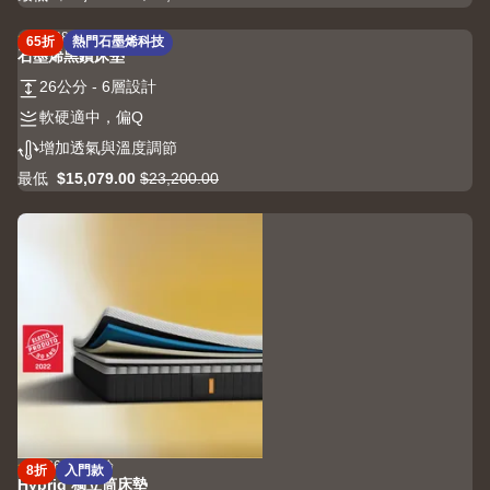
Price
原
體
鑽
$18,799.00
價
驗，
4.3
686 評論
床
65折
熱門石墨烯科技
4.3
$31,400.00
一
石墨烯黑鑽床墊
墊
out
步
搭
26
26公分 - 6層設計
of
到
配
公
5
位
軟
軟硬適中，偏Q
石
分
stars
硬
增
增加透氣與溫度調節
墨
-
686
適
加
烯
6
評
最低
$15,079.00
$23,200.00
中，
Price
原
透
記
層
論
偏
$15,079.00
價
氣
憶
設
Q
$23,200.00
與
枕
計
溫
床
度
墊
調
保
節
潔
墊
4.2
6443 評論
8折
入門款
4.2
Hybrid 獨立筒床墊