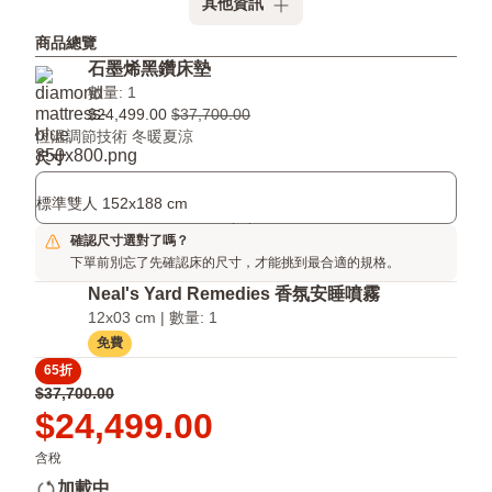
其他資訊
技
分
技
術，
區
術:
商品總覽
打
獨
石
石墨烯黑鑽床墊
造
立
墨
數量: 1
恆
筒，
烯
$24,499.00
$37,700.00
溫
人
黑
恆溫調節技術 冬暖夏涼
睡
體
鑽
尺寸
眠
工
石
環
學
涼
標準雙人 152x188 cm
境，
超
感
冬
支
技
確認尺寸選對了嗎？
暖
撐
術:
下單前別忘了先確認床的尺寸，才能挑到最合適的規格。
夏
增
Neal's Yard Remedies 香氛安睡噴霧
涼，
加
夜
透
12x03 cm | 數量: 1
夜
氣
免費
好
度
65折
眠
40%，
原
$37,700.00
自
價
Price
$24,499.00
動
$37,700.00
$24,499.00
調
含稅
節
加載中...