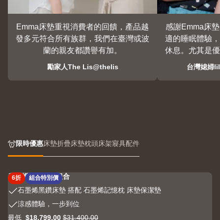
Emma床墊重視消費者的回饋，產品越
感謝Emma床
發多元符合所有族群，我們在臺灣或波
適的睡眠體驗，
蘭的親友都讚譽有加。
休息。尤其是優
的背部支撐，
勵家人The Lis@thelis
台灣媳婦lil
沛，lily和li
真誠的
限時優惠
床墊
折疊床墊
枕頭
床架
寢具配件
石墨烯黑鑽床墊組合
6折
組合特別價
石
石墨烯黑鑽床墊 搭配 石墨烯記憶枕 床墊保潔墊
墨
涼
涼感體驗，一步到位
烯
感
最低
$18,799.00
$31,400.00
黑