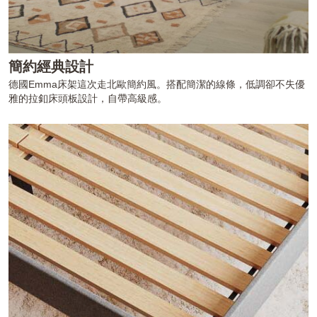
簡約經典設計
德國Emma床架這次走北歐簡約風。搭配簡潔的線條，低調卻不失優
雅的拉釦床頭板設計，自帶高級感。