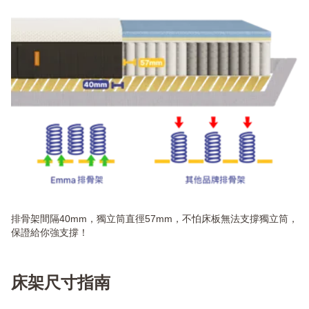
排骨架間隔40mm，獨立筒直徑57mm，不怕床板無法支撐獨立筒，
保證給你強支撐！
床架尺寸指南