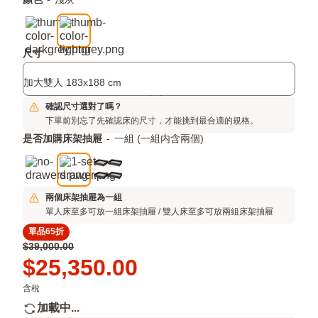
附
顏色
-
淺灰
平
加
鋪
項
結
構，
目
尺寸
更
省
加大雙人 183x188 cm
時
間
確認尺寸選對了嗎？
下單前別忘了先確認床的尺寸，才能挑到最合適的規格。
是否加購床架抽屜
-
一組 (一組内含兩個)
兩個床架抽屜為一組
單人床至多可放一組床架抽屜 / 雙人床至多可放兩組床架抽屜
單品65折
原
$39,000.00
價
Price
$25,350.00
$39,000.00
$25,350.00
含稅
加載中...