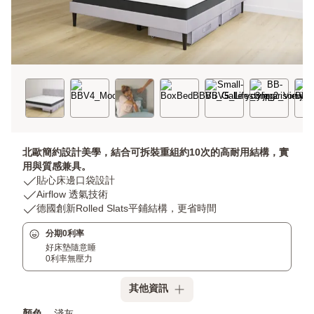
北歐簡約設計美學，結合可拆裝重組約10次的高耐用結構，實
用與質感兼具。
USP
貼心床邊口袋設計
1:
USP
Airflow 透氣技術
貼
2:
USP
德國創新Rolled Slats平鋪結構，更省時間
心
Airflow
3:
分期0利率
床
透
德
好床墊隨意睡
邊
氣
國
0利率無壓力
口
技
創
袋
術
新
其他資訊
設
Rolled
計
Slats