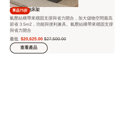
後掀式收納床架
單品75折
氣壓結構帶來穩固支撐與省力開合，加大儲物空間最高
節省 3.5m2，功能與便利兼具。氣壓結構帶來穩固支撐
與省力開合
最低
$20,625.00
$27,500.00
Price
原
查看產品
$20,625.00
價
$27,500.00