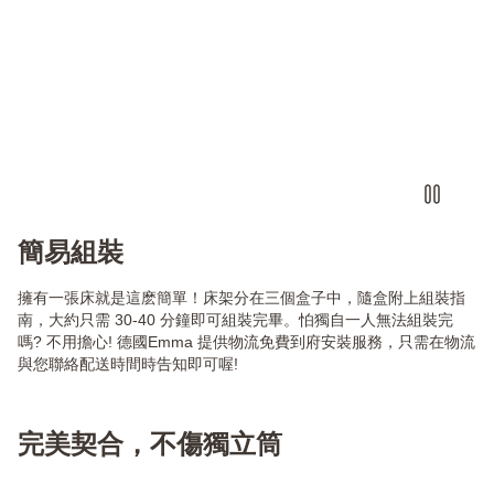
簡易組裝
擁有一張床就是這麽簡單！床架分在三個盒子中，隨盒附上組裝指
南，大約只需 30-40 分鐘即可組裝完畢。怕獨自一人無法組裝完
嗎? 不用擔心! 德國Emma 提供物流免費到府安裝服務，只需在物流
與您聯絡配送時間時告知即可喔!
完美契合，不傷獨立筒