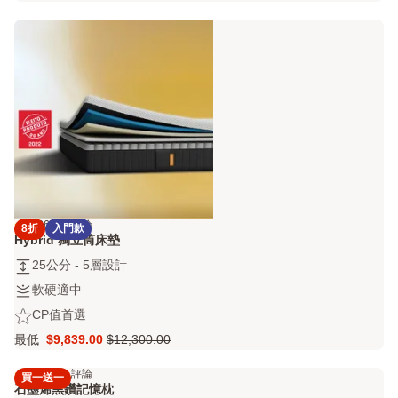
透
記
層
論
偏
$15,079.00
價
氣
憶
設
Q
$23,200.00
與
枕
計
溫
床
度
墊
調
保
節
潔
墊
4.2
6442 評論
8折
入門款
4.2
Hybrid 獨立筒床墊
out
25
25公分 - 5層設計
of
公
5
軟
軟硬適中
分
stars
硬
CP
CP值首選
-
6442
適
值
5
評
最低
$9,839.00
$12,300.00
中
Price
原
首
層
論
$9,839.00
價
選
設
4.3
2666 評論
買一送一
4.3
$12,300.00
計
石墨烯黑鑽記憶枕