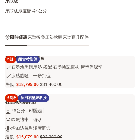
床頭板
床頭板厚度皆爲4公分
限時優惠
床墊
折疊床墊
枕頭
床架
寢具配件
石墨烯黑鑽床墊組合
6折
組合特別價
石
石墨烯黑鑽床墊 搭配 石墨烯記憶枕 床墊保潔墊
墨
涼
涼感體驗，一步到位
烯
感
最低
$18,799.00
$31,400.00
黑
Price
原
體
鑽
$18,799.00
價
驗，
4.3
686 評論
床
65折
熱門石墨烯科技
4.3
$31,400.00
一
石墨烯黑鑽床墊
墊
out
步
搭
26
26公分 - 6層設計
of
到
配
公
5
位
軟
軟硬適中，偏Q
石
分
stars
硬
增
增加透氣與溫度調節
墨
-
686
適
加
烯
6
評
最低
$15,079.00
$23,200.00
中，
Price
原