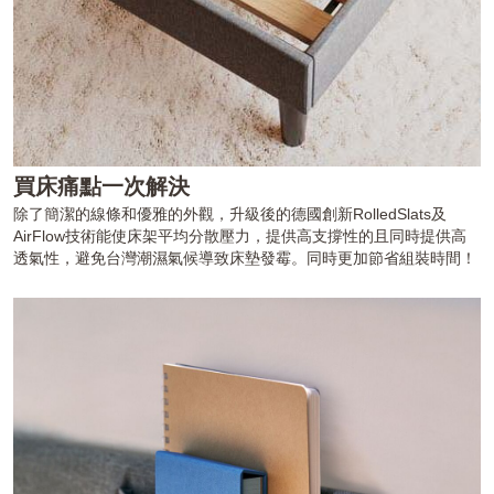
買床痛點一次解決
除了簡潔的線條和優雅的外觀，升級後的德國創新RolledSlats及
AirFlow技術能使床架平均分散壓力，提供高支撐性的且同時提供高
透氣性，避免台灣潮濕氣候導致床墊發霉。同時更加節省組裝時間！