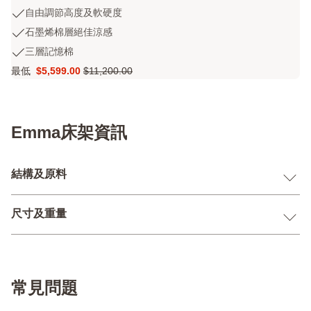
out
自
自由調節高度及軟硬度
of
由
5
石
石墨烯棉層絕佳涼感
調
stars
墨
三
三層記憶棉
節
2666
烯
層
高
評
最低
$5,599.00
$11,200.00
棉
Price
原
記
度
論
層
$5,599.00
價
憶
及
絕
$11,200.00
棉
軟
佳
硬
涼
Emma床架資訊
度
感
結構及原料
尺寸及重量
常見問題