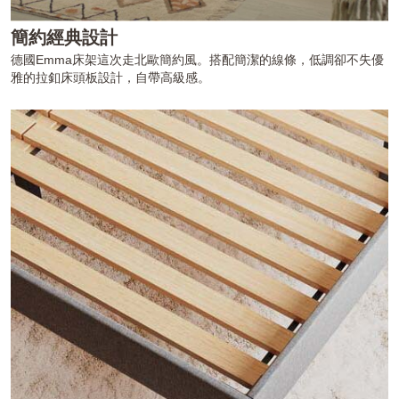
簡約經典設計
德國Emma床架這次走北歐簡約風。搭配簡潔的線條，低調卻不失優
雅的拉釦床頭板設計，自帶高級感。