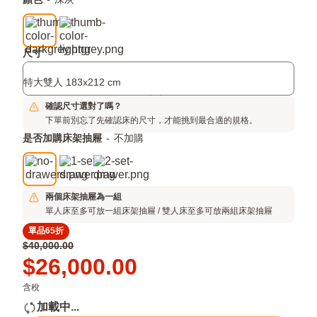
附
顏色
-
深灰
平
加
鋪
項
結
構，
目
尺寸
更
省
特大雙人 183x212 cm
時
間
確認尺寸選對了嗎？
下單前別忘了先確認床的尺寸，才能挑到最合適的規格。
是否加購床架抽屜
-
不加購
兩個床架抽屜為一組
單人床至多可放一組床架抽屜 / 雙人床至多可放兩組床架抽屜
單品65折
原
$40,000.00
價
Price
$26,000.00
$40,000.00
$26,000.00
含稅
加載中...