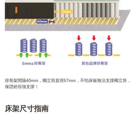
排骨架間隔40mm，獨立筒直徑57mm，不怕床板無法支撐獨立筒，
保證給你強支撐！
床架尺寸指南