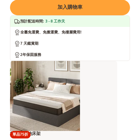
加入購物車
預計配送時間
:
3 - 8 工作天
全臺免運費、免搬運費、免樓層費用!
7 天鑑賞期
2年保固服務
後掀式收納床架
單品75折