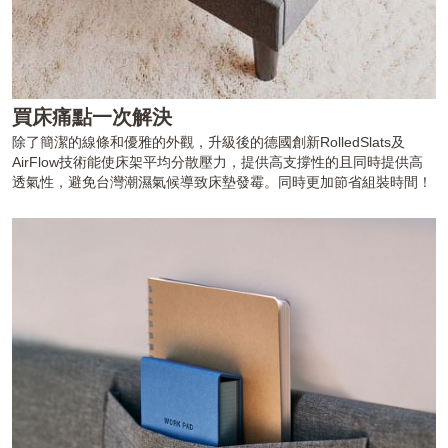
買床痛點一次解決
除了簡潔的線條和優雅的外觀，升級後的德國創新RolledSlats及
AirFlow技術能使床架平均分散壓力，提供高支撐性的且同時提供高
透氣性，避免台灣潮濕氣候導致床墊發霉。同時更加節省組裝時間！