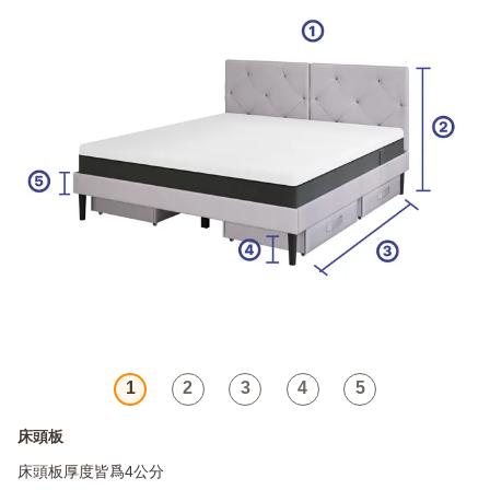
1
2
3
4
5
床頭板
床頭板厚度皆爲4公分