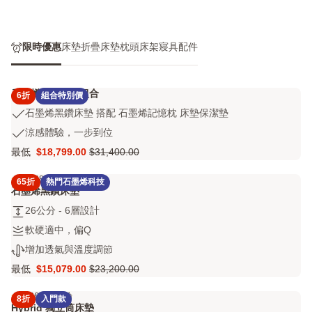
限時優惠
床墊
折疊床墊
枕頭
床架
寢具配件
石墨烯黑鑽床墊組合
6折
組合特別價
石
石墨烯黑鑽床墊 搭配 石墨烯記憶枕 床墊保潔墊
墨
涼
涼感體驗，一步到位
烯
感
最低
$18,799.00
$31,400.00
黑
Price
原
體
鑽
$18,799.00
價
驗，
4.3
686 評論
床
65折
熱門石墨烯科技
4.3
$31,400.00
一
石墨烯黑鑽床墊
墊
out
步
搭
26
26公分 - 6層設計
of
到
配
公
5
位
軟
軟硬適中，偏Q
石
分
stars
硬
增
增加透氣與溫度調節
墨
-
686
適
加
烯
6
評
最低
$15,079.00
$23,200.00
中，
Price
原
透
記
層
論
偏
$15,079.00
價
氣
憶
設
4.2
6438 評論
Q
8折
入門款
4.2
$23,200.00
與
枕
計
Hybrid 獨立筒床墊