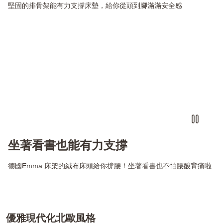
堅固的排骨架能有力支撐床墊，給你從頭到腳滿滿安全感
坐著看書也能有力支撐
德國Emma 床架的絨布床頭給你撐腰！坐著看書也不怕腰酸背痛啦
優雅現代化北歐風格