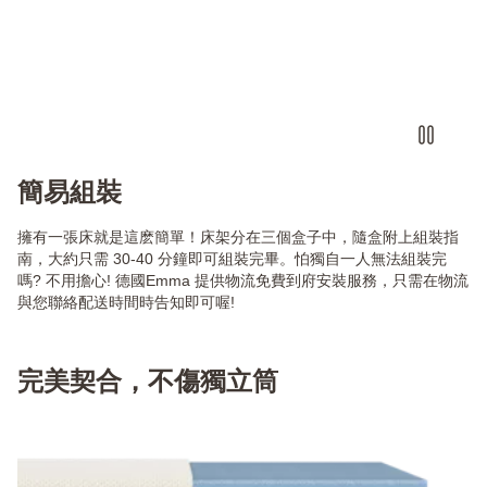
簡易組裝
擁有一張床就是這麽簡單！床架分在三個盒子中，隨盒附上組裝指
南，大約只需 30-40 分鐘即可組裝完畢。怕獨自一人無法組裝完
嗎? 不用擔心! 德國Emma 提供物流免費到府安裝服務，只需在物流
與您聯絡配送時間時告知即可喔!
完美契合，不傷獨立筒