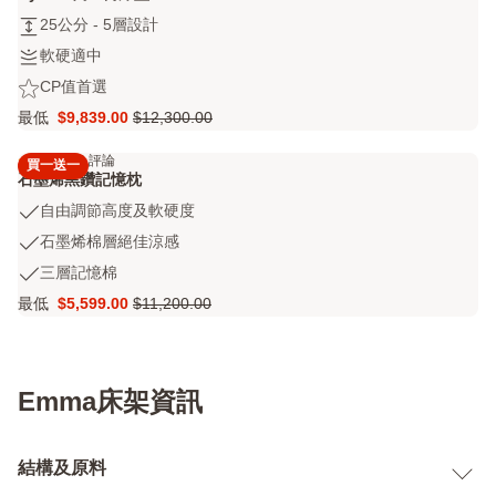
out
溫
床
25
25公分 - 5層設計
of
度
墊
公
5
調
軟
軟硬適中
保
分
stars
節
硬
潔
CP
CP值首選
-
6438
適
墊
值
5
評
最低
$9,839.00
$12,300.00
中
Price
原
首
層
論
$9,839.00
價
選
設
4.3
2656 評論
買一送一
4.3
$12,300.00
計
石墨烯黑鑽記憶枕
out
自
自由調節高度及軟硬度
of
由
5
石
石墨烯棉層絕佳涼感
調
stars
墨
三
三層記憶棉
節
2656
烯
層
高
評
最低
$5,599.00
$11,200.00
棉
Price
原
記
度
論
層
$5,599.00
價
憶
及
絕
$11,200.00
棉
軟
佳
硬
涼
Emma床架資訊
度
感
結構及原料