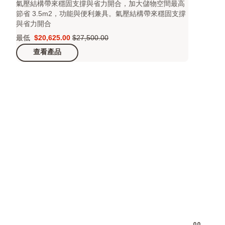
氣壓結構帶來穩固支撐與省力開合，加大儲物空間最高
節省 3.5m2，功能與便利兼具。氣壓結構帶來穩固支撐
與省力開合
最低
$20,625.00
$27,500.00
Price
原
查看產品
$20,625.00
價
$27,500.00