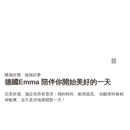
睡個好覺 · 做個好夢
德國Emma 陪伴你開始美好的一天
完美舒適、滿足你所有需求：簡約時尚、耐用度高。 你醒來時會精
神氣爽，迫不及待地展開新一天！