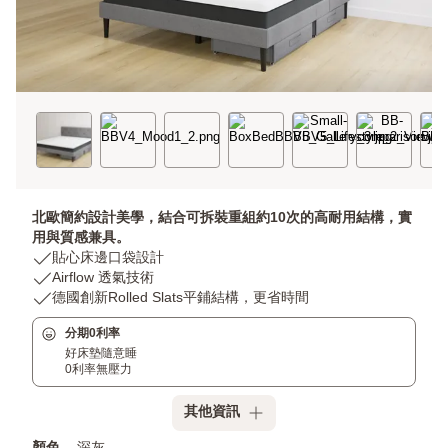
北歐簡約設計美學，結合可拆裝重組約10次的高耐用結構，實
用與質感兼具。
USP
貼心床邊口袋設計
1:
USP
Airflow 透氣技術
貼
2:
USP
德國創新Rolled Slats平鋪結構，更省時間
心
Airflow
3:
分期0利率
床
透
德
好床墊隨意睡
邊
氣
國
0利率無壓力
口
技
創
袋
術
新
其他資訊
設
Rolled
計
Slats