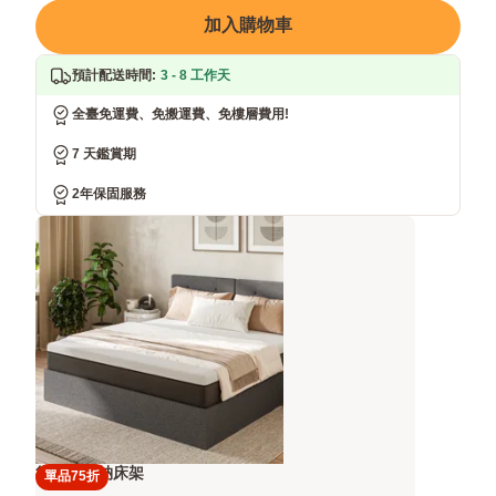
加入購物車
預計配送時間
:
3 - 8 工作天
全臺免運費、免搬運費、免樓層費用!
7 天鑑賞期
2年保固服務
後掀式收納床架
單品75折