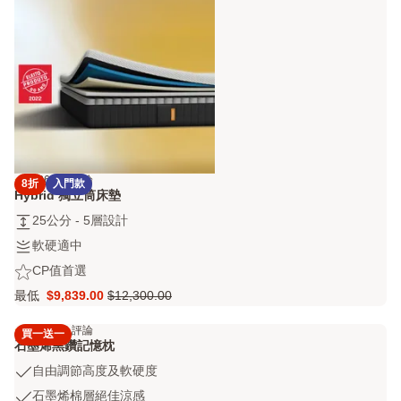
溫
床
度
墊
調
保
節
潔
墊
4.2
6443 評論
8折
入門款
4.2
Hybrid 獨立筒床墊
out
25
25公分 - 5層設計
of
公
5
軟
軟硬適中
分
stars
硬
CP
CP值首選
-
6443
適
值
5
評
最低
$9,839.00
$12,300.00
中
Price
原
首
層
論
$9,839.00
價
選
設
4.3
2666 評論
買一送一
4.3
$12,300.00
計
石墨烯黑鑽記憶枕
out
自
自由調節高度及軟硬度
of
由
5
石
石墨烯棉層絕佳涼感