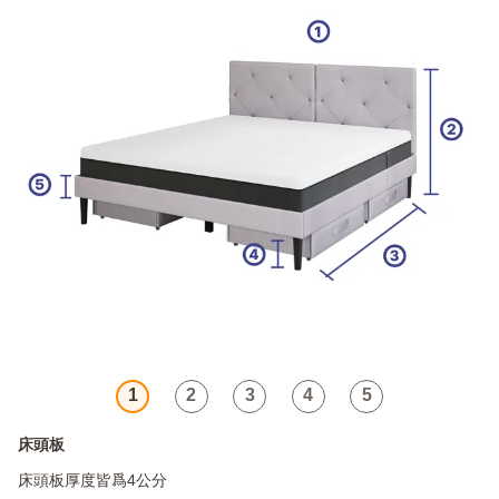
1
2
3
4
5
床頭板
床頭板厚度皆爲4公分