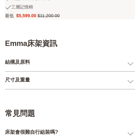
調
stars
墨
三
三層記憶棉
節
2666
烯
層
高
評
最低
$5,599.00
$11,200.00
棉
Price
原
記
度
論
層
$5,599.00
價
憶
及
絕
$11,200.00
棉
軟
佳
硬
涼
Emma床架資訊
度
感
結構及原料
尺寸及重量
常見問題
床架會很難自行組裝嗎?