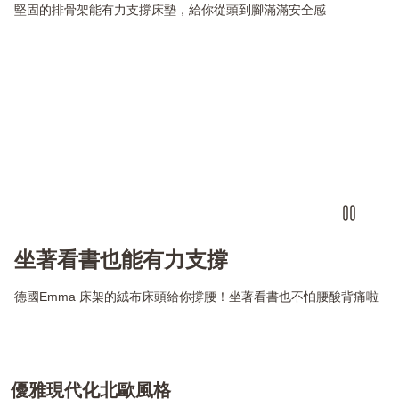
堅固的排骨架能有力支撐床墊，給你從頭到腳滿滿安全感
坐著看書也能有力支撐
德國Emma 床架的絨布床頭給你撐腰！坐著看書也不怕腰酸背痛啦
優雅現代化北歐風格