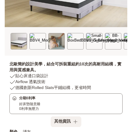
北歐簡約設計美學，結合可拆裝重組約10次的高耐用結構，實
用與質感兼具。
USP
貼心床邊口袋設計
1:
USP
Airflow 透氣技術
貼
2:
USP
德國創新Rolled Slats平鋪結構，更省時間
心
Airflow
3:
分期0利率
床
透
德
好床墊隨意睡
邊
氣
國
0利率無壓力
口
技
創
袋
術
新
其他資訊
設
Rolled
計
Slats