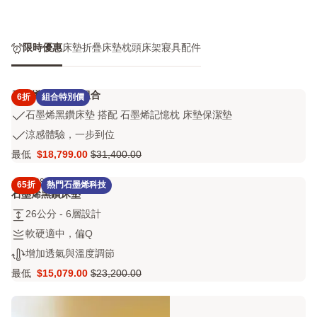
限時優惠
床墊
折疊床墊
枕頭
床架
寢具配件
石墨烯黑鑽床墊組合
6折
組合特別價
石
石墨烯黑鑽床墊 搭配 石墨烯記憶枕 床墊保潔墊
墨
涼
涼感體驗，一步到位
烯
感
最低
$18,799.00
$31,400.00
黑
Price
原
體
鑽
$18,799.00
價
驗，
4.3
686 評論
床
65折
熱門石墨烯科技
4.3
$31,400.00
一
石墨烯黑鑽床墊
墊
out
步
搭
26
26公分 - 6層設計
of
到
配
公
5
位
軟
軟硬適中，偏Q
石
分
stars
硬
增
增加透氣與溫度調節
墨
-
686
適
加
烯
6
評
最低
$15,079.00
$23,200.00
中，
Price
原
透
記
層
論
偏
$15,079.00
價
氣
憶
設
Q
$23,200.00
與
枕
計