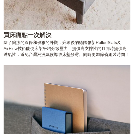
買床痛點一次解決
除了簡潔的線條和優雅的外觀，升級後的德國創新RolledSlats及
AirFlow技術能使床架平均分散壓力，提供高支撐性的且同時提供高
透氣性，避免台灣潮濕氣候導致床墊發霉。同時更加節省組裝時間！