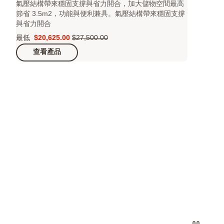
氣壓結構帶來穩固支撐與省力開合，加大儲物空間最高
節省 3.5m2，功能與便利兼具。氣壓結構帶來穩固支撐
與省力開合
最低
$20,625.00
$27,500.00
Price
原
查看產品
$20,625.00
價
$27,500.00