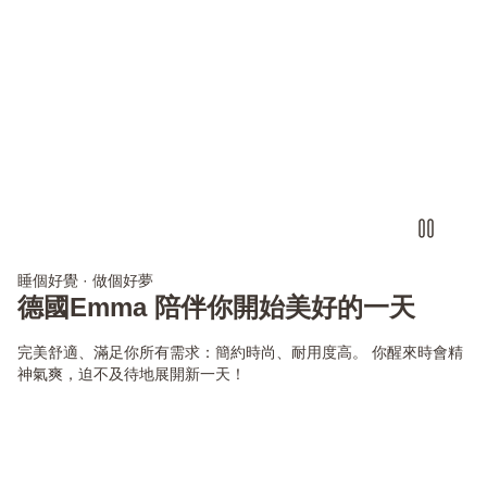
睡個好覺 · 做個好夢
德國Emma 陪伴你開始美好的一天
完美舒適、滿足你所有需求：簡約時尚、耐用度高。 你醒來時會精
神氣爽，迫不及待地展開新一天！