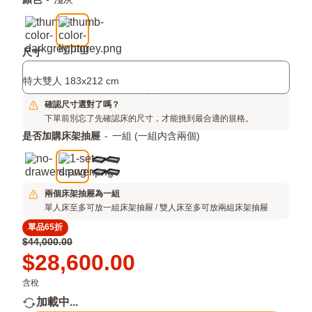
附
顏色
-
淺灰
平
加
鋪
項
結
構，
目
尺寸
更
省
特大雙人 183x212 cm
時
間
確認尺寸選對了嗎？
下單前別忘了先確認床的尺寸，才能挑到最合適的規格。
是否加購床架抽屜
-
一組 (一組内含兩個)
兩個床架抽屜為一組
單人床至多可放一組床架抽屜 / 雙人床至多可放兩組床架抽屜
單品65折
原
$44,000.00
價
Price
$28,600.00
$44,000.00
$28,600.00
含稅
加載中...