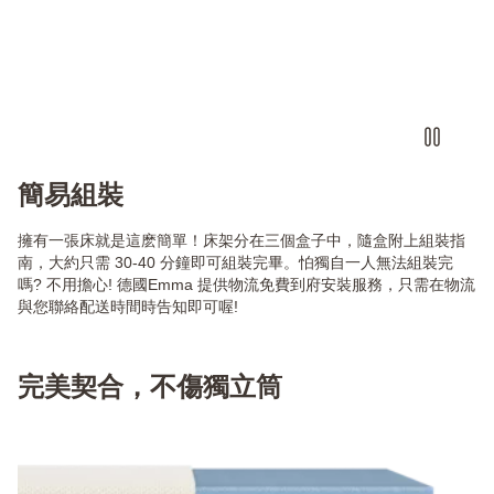
簡易組裝
擁有一張床就是這麽簡單！床架分在三個盒子中，隨盒附上組裝指
南，大約只需 30-40 分鐘即可組裝完畢。怕獨自一人無法組裝完
嗎? 不用擔心! 德國Emma 提供物流免費到府安裝服務，只需在物流
與您聯絡配送時間時告知即可喔!
完美契合，不傷獨立筒