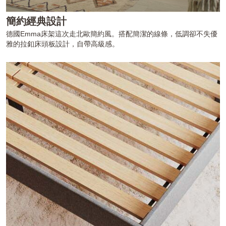
簡約經典設計
德國Emma床架這次走北歐簡約風。搭配簡潔的線條，低調卻不失優
雅的拉釦床頭板設計，自帶高級感。