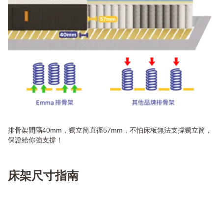
排骨架間隔40mm，獨立筒直徑57mm，不怕床板無法支撐獨立筒，
保證給你強支撐！
床架尺寸指南