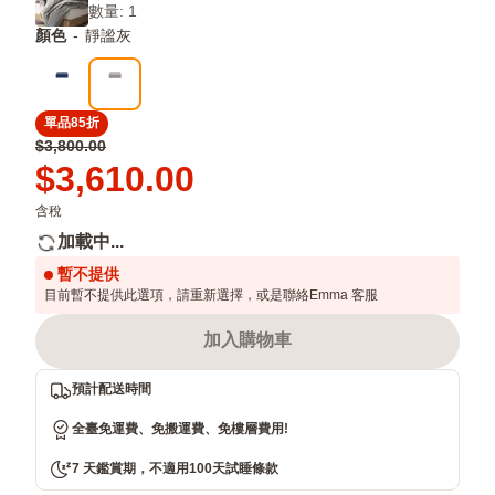
數量: 1
眠
藏
柔
青
軟，
顏色
-
靜謐灰
藍
可
機
洗
單品85折
原
$3,800.00
價
Price
$3,610.00
$3,800.00
$3,610.00
含稅
加載中...
暫不提供
目前暫不提供此選項，請重新選擇，或是聯絡Emma 客服
加入購物車
預計配送時間
全臺免運費、免搬運費、免樓層費用!
7 天鑑賞期，不適用100天試睡條款