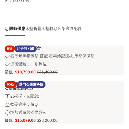
爽，夜夜好眠！
限時優惠
床墊
折疊床墊
枕頭
床架
寢具配件
石墨烯黑鑽床墊組合
6折
組合特別價
石
石墨烯黑鑽床墊 搭配 石墨烯記憶枕 床墊保潔墊
墨
涼
涼感體驗，一步到位
烯
感
最低
$18,799.00
$31,400.00
黑
Price
原
體
鑽
$18,799.00
價
驗，
4.3
686 評論
床
65折
熱門石墨烯科技
4.3
$31,400.00
一
石墨烯黑鑽床墊
墊
out
步
搭
26
26公分 - 6層設計
of
到
配
公
5
位
軟
軟硬適中，偏Q
石
分
stars
硬
增
增加透氣與溫度調節
墨
-
686
適
加
烯
6
評
最低
$15,079.00
$23,200.00
中，
Price
原
透
記
層
論
偏
$15,079.00
價