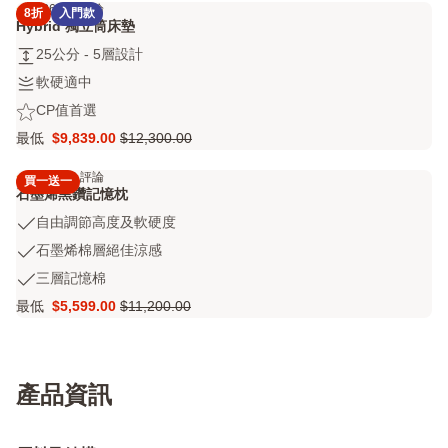
氣
憶
設
4.2
6438 評論
Q
8折
入門款
4.2
$23,200.00
與
枕
計
Hybrid 獨立筒床墊
out
溫
床
25
25公分 - 5層設計
of
度
墊
公
5
調
軟
軟硬適中
保
分
stars
節
硬
潔
CP
CP值首選
-
6438
適
墊
值
5
評
最低
$9,839.00
$12,300.00
中
Price
原
首
層
論
$9,839.00
價
選
設
4.3
2656 評論
買一送一
4.3
$12,300.00
計
石墨烯黑鑽記憶枕
out
自
自由調節高度及軟硬度
of
由
5
石
石墨烯棉層絕佳涼感
調
stars
墨
三
三層記憶棉
節
2656
烯
層
高
評
最低
$5,599.00
$11,200.00
棉
Price
原
記
度
論
層
$5,599.00
價
憶
及
絕
$11,200.00
棉
軟
佳
硬
涼
產品資訊
度
感