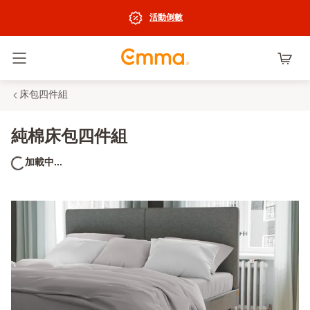
活動倒數
切換選單
床包四件組
純棉床包四件組
加載中...