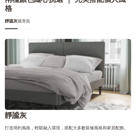
格
靜謐灰
藏青藍
靜謐灰
打造簡約風格，輕鬆融入環境，搭配大多數裝修風格和家居配飾。