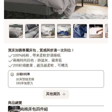
買床加購專屬床包，質感與舒適一次到位！
USP
100%純棉，帶来柔軟舒適睡眠
1:
USP
兩種時尚顔色：静謐灰、藏青藍
100%
2:
USP
200針織數量，越洗越柔軟，可機洗
純
兩
3:
分期0利率
棉，
種
200
好床墊隨意睡
帶
時
針
0利率無壓力
来
尚
織
柔
顔
數
其他資訊
軟
色：
量，
舒
静
越
商品總覽
適
謐
洗
純棉床包四件組
睡
灰、
越