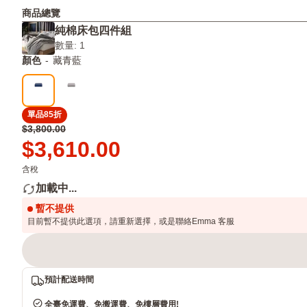
舒
静
越
商品總覽
適
謐
洗
純棉床包四件組
睡
灰、
越
數量: 1
眠
藏
柔
青
軟，
顏色
-
藏青藍
藍
可
機
洗
單品85折
原
$3,800.00
價
Price
$3,610.00
$3,800.00
$3,610.00
含稅
加載中...
暫不提供
目前暫不提供此選項，請重新選擇，或是聯絡Emma 客服
預計配送時間
全臺免運費、免搬運費、免樓層費用!