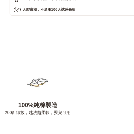
7 天鑑賞期，不適用100天試睡條款
100%純棉製造
200針織數，越洗越柔軟，嬰兒可用