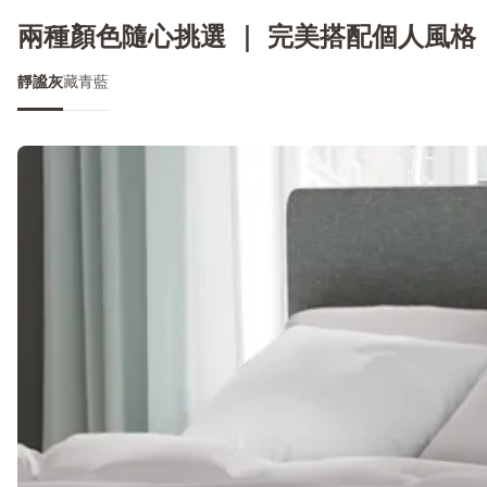
兩種顏色隨心挑選 ｜ 完美搭配個人風格
靜謐灰
藏青藍