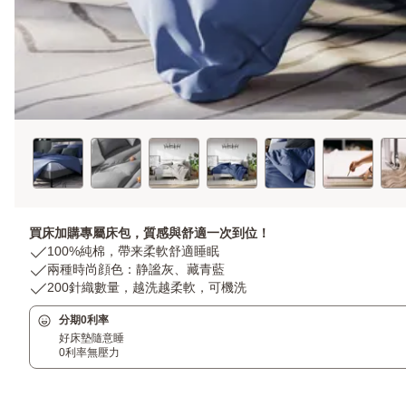
買床加購專屬床包，質感與舒適一次到位！
USP
100%純棉，帶来柔軟舒適睡眠
1:
USP
兩種時尚顔色：静謐灰、藏青藍
100%
2:
USP
200針織數量，越洗越柔軟，可機洗
純
兩
3:
分期0利率
棉，
種
200
好床墊隨意睡
帶
時
針
0利率無壓力
来
尚
織
柔
顔
數
軟
色：
量，