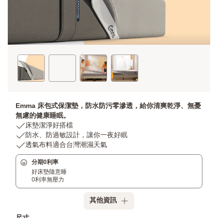
Emma 床包式保潔墊，防水防污零滲透，給你清爽乾淨、無憂
無慮的健康睡眠。
USP
床墊潔淨好搭檔
1:
USP
防水、防過敏設計，讓你一夜好眠
床
2:
USP
透氣布料適合台灣潮濕天氣
墊
防
3:
分期0利率
潔
水、
透
好床墊隨意睡
淨
防
氣
0利率無壓力
好
過
布
搭
敏
料
其他資訊
檔
設
適
計，
合