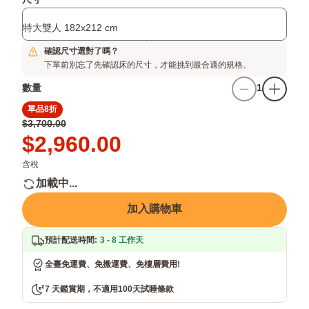
尺寸
讓
台
你
灣
特大雙人 182x212 cm
一
潮
夜
濕
確認尺寸選對了嗎？
好
天
下單前別忘了先確認床的尺寸，才能挑到最合適的規格。
眠
氣
數量
1
單品8折
原
$3,700.00
價
Price
$2,960.00
$3,700.00
$2,960.00
含稅
加載中...
加入購物車
預計配送時間
:
3 - 8 工作天
全臺免運費、免搬運費、免樓層費用!
7 天鑑賞期，不適用100天試睡條款