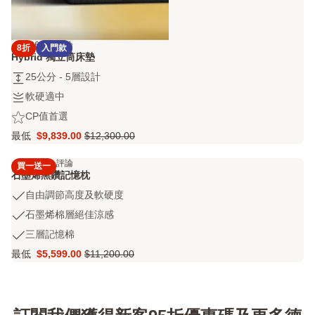
4.2
6443 評論
8折
入門款
4.2
Hybrid 獨立筒床墊
out
25
25公分 - 5層設計
of
公
5
軟
軟硬適中
分
stars
硬
CP
CP值首選
-
6443
適
值
5
評
最低
$9,839.00
$12,300.00
中
Price
原
首
層
論
$9,839.00
價
選
設
4.3
2666 評論
買一送一
4.3
$12,300.00
計
石墨烯黑鑽記憶枕
out
自
自由調節高度及軟硬度
of
由
5
石
石墨烯棉層絕佳涼感
調
stars
墨
三
三層記憶棉
節
2666
烯
層
高
評
最低
$5,599.00
$11,200.00
棉
Price
原
記
度
論
層
$5,599.00
價
憶
及
絕
$11,200.00
棉
軟
佳
硬
涼