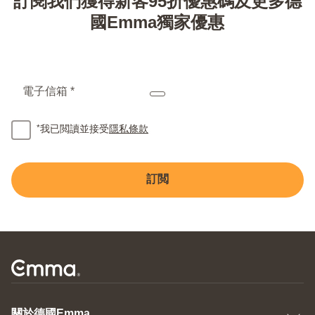
訂閱我們獲得新客95折優惠碼及更多德
度
感
國Emma獨家優惠
電子信箱 *
*
我已閲讀並接受
隱私條款
訂閲
關於德國Emma