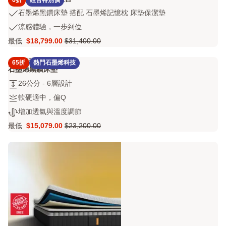
6折
組合特別價
石
石墨烯黑鑽床墊 搭配 石墨烯記憶枕 床墊保潔墊
墨
涼
涼感體驗，一步到位
烯
感
最低
$18,799.00
$31,400.00
黑
Price
原
體
鑽
$18,799.00
價
驗，
4.3
686 評論
床
65折
熱門石墨烯科技
4.3
$31,400.00
一
石墨烯黑鑽床墊
墊
out
步
搭
26
26公分 - 6層設計
of
到
配
公
5
位
軟
軟硬適中，偏Q
石
分
stars
硬
增
增加透氣與溫度調節
墨
-
686
適
加
烯
6
評
最低
$15,079.00
$23,200.00
中，
Price
原
透
記
層
論
偏
$15,079.00
價
氣
憶
設
Q
$23,200.00
與
枕
計
溫
床
度
墊
調
保
節
潔
墊