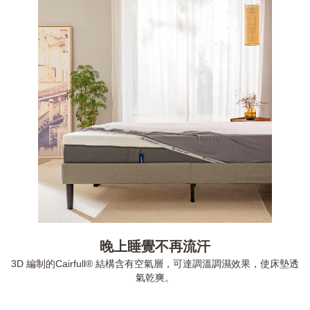
晚上睡覺不再流汗
3D 編制的Cairfull® 結構含有空氣層，可達調溫調濕效果，使床墊透
氣乾爽。