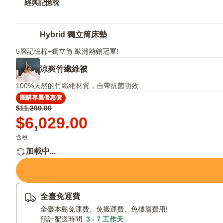
經典記憶枕
Hybrid 獨立筒床墊
5層記憶棉+獨立筒 歐洲熱銷冠軍!
涼爽竹纖維被
100%天然的竹纖維材質，自帶抗菌功效
團購專屬優惠價
原
$11,200.00
價
Price
$6,029.00
$11,200.00
$6,029.00
含稅
加載中...
全臺免運費
全臺本島免運費、免搬運費、免樓層費用!
預計配送時間
3 - 7 工作天