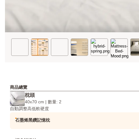
商品總覽
枕頭
40x70 cm | 數量: 2
自動調整高低軟硬度
石墨烯黑鑽記憶枕